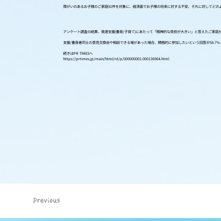
障がいのあるお子様のご家庭92件を対象に、経済面でお子様の将来に対する不安、それに対してどのよう
アンケート調査の結果、発達支援(養育/子育て)にあたって「精神的な負担が大きい」と答えたご家庭
支援/養育者同士の意見交換会や相談できる場があった場合、積極的に参加したいという回答が58.
続きはPR TIMESへ
https://prtimes.jp/main/html/rd/p/000000001.000136964.html
Previous