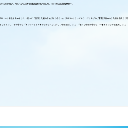
に向き合い、考えているのか意識調査を行いました。PR TIMESに情報発信中。
が51.1%と半数を占めました。続いて「適切な支援の方法が分からない」が43.5%となっており、ほとんどのご家庭が精神的な負担を抱えな
7%となっており、その中でも「インターネット等では得られない詳しい情報を知りたい」「色々な情報の中から、一番あったものを選択したい